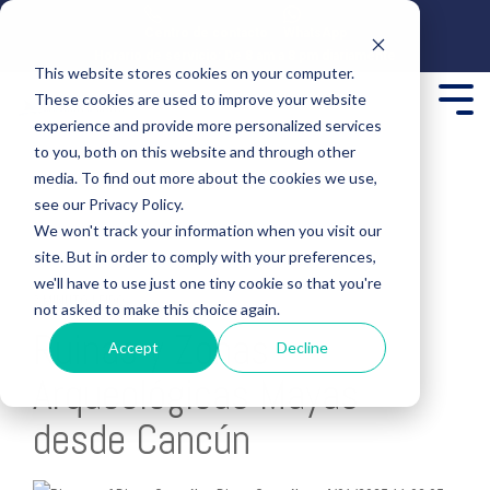
Centro de contacto
WhatsApp
Horario de servicio: De 8 am a 8 pm diariamente
This website stores cookies on your computer.
These cookies are used to improve your website
experience and provide more personalized services
to you, both on this website and through other
media. To find out more about the cookies we use,
see our Privacy Policy.
We won't track your information when you visit our
site. But in order to comply with your preferences,
we'll have to use just one tiny cookie so that you're
3 MINUTO LEÍDO
not asked to make this choice again.
Ruinas y Zonas
Accept
Decline
Arqueológicas Mayas
desde Cancún