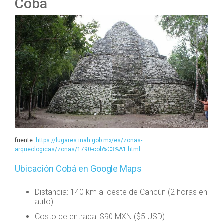
Cobá
fuente:
https://lugares.inah.gob.mx/es/zonas-
arqueologicas/zonas/1790-cob%C3%A1.html
Ubicación Cobá en Google Maps
Distancia: 140 km al oeste de Cancún (2 horas en
auto).
Costo de entrada: $90 MXN ($5 USD).