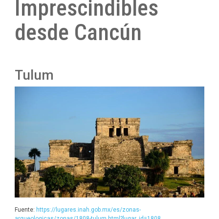
Imprescindibles
desde Cancún
Tulum
Fuente:
https://lugares.inah.gob.mx/es/zonas-
arqueologicas/zonas/1808-tulum.html?lugar_id=1808