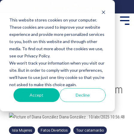
Call center
WhatsApp
Verifique o tempo
This website stores cookies on your computer.
These cookies are used to improve your website
experience and provide more personalized services
to you, both on this website and through other
media. To find out more about the cookies we use,
see our Privacy Policy.
We won't track your information when you visit our
site. But in order to comply with your preferences,
2 MIN READ
we'll have to use just one tiny cookie so that you're
not asked to make this choice again.
Passeios e excursões com
Accept
Decline
tudo incluído em Cancún
Diana González
:
10/abr/2025 10:56:48
Isla Mujeres
Fatos Divertidos
Tour catamarão