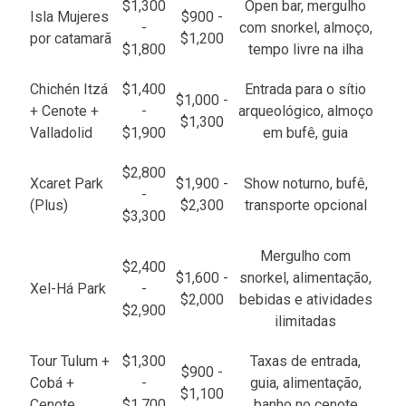
$1,300
Open bar, mergulho
Isla Mujeres
$900 -
-
com snorkel, almoço,
por catamarã
$1,200
$1,800
tempo livre na ilha
Chichén Itzá
$1,400
Entrada para o sítio
$1,000 -
+ Cenote +
-
arqueológico, almoço
$1,300
Valladolid
$1,900
em bufê, guia
$2,800
Xcaret Park
$1,900 -
Show noturno, bufê,
-
(Plus)
$2,300
transporte opcional
$3,300
Mergulho com
$2,400
$1,600 -
snorkel, alimentação,
Xel-Há Park
-
$2,000
bebidas e atividades
$2,900
ilimitadas
Tour Tulum +
$1,300
Taxas de entrada,
$900 -
Cobá +
-
guia, alimentação,
$1,100
Cenote
$1,700
banho no cenote