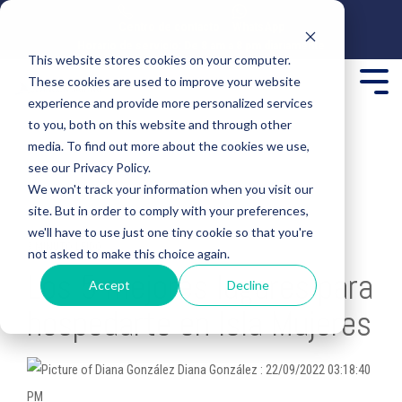
Centro de contacto
WhatsApp
Horario de servicio: De 8 am a 8 pm diariamente
This website stores cookies on your computer.
These cookies are used to improve your website
experience and provide more personalized services
to you, both on this website and through other
media. To find out more about the cookies we use,
see our Privacy Policy.
We won't track your information when you visit our
site. But in order to comply with your preferences,
we'll have to use just one tiny cookie so that you're
3 MINUTO LEÍDO
not asked to make this choice again.
Los 5 mejores lugares para
Accept
Decline
hospedarte en Isla Mujeres
Diana González
:
22/09/2022 03:18:40
PM