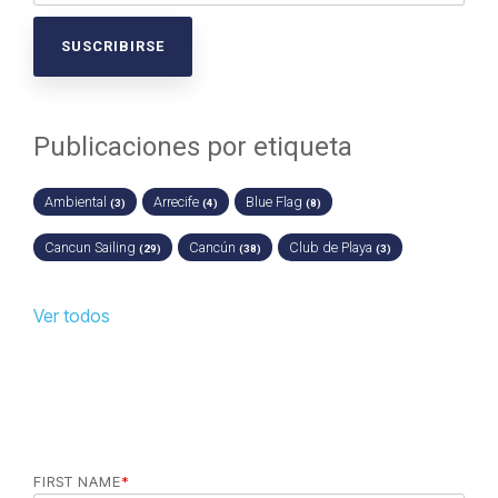
Publicaciones por etiqueta
Ambiental
Arrecife
Blue Flag
(3)
(4)
(8)
Cancun Sailing
Cancún
Club de Playa
(29)
(38)
(3)
Ver todos
FIRST NAME
*