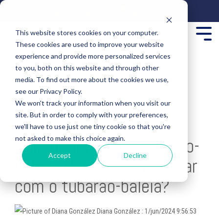
Call center
WhatsApp
Verifique o tempo
This website stores cookies on your computer.
These cookies are used to improve your website
experience and provide more personalized services
to you, both on this website and through other
media. To find out more about the cookies we use,
see our Privacy Policy.
We won't track your information when you visit our
site. But in order to comply with your preferences,
5 MIN READ
we'll have to use just one tiny cookie so that you're
not asked to make this choice again.
Guia definitivo do tubarão-
Accept
Decline
baleia: Onde e como nadar
com o tubarão-baleia?
Diana González
:
1/jun/2024 9:56:53