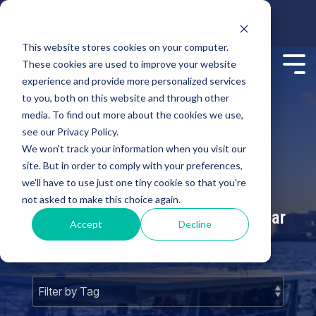
Centro de contacto
WhatsApp
Horario de servicio: De 8 am a 8 pm diariamente
This website stores cookies on your computer.
These cookies are used to improve your website
experience and provide more personalized services
to you, both on this website and through other
media. To find out more about the cookies we use,
Cancun Sailing
see our Privacy Policy.
We won't track your information when you visit our
site. But in order to comply with your preferences,
Blog
we'll have to use just one tiny cookie so that you're
not asked to make this choice again.
La información más útil para planear
Accept
Decline
tus vacaciones.