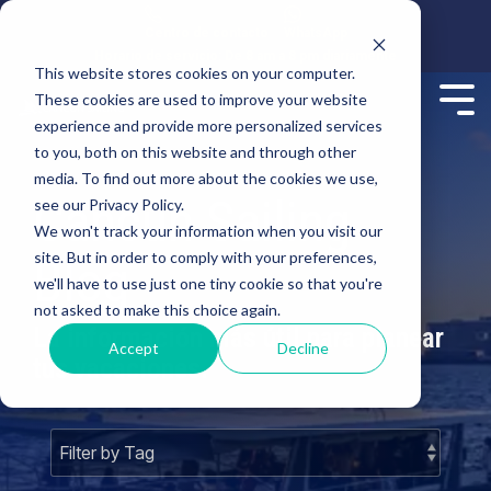
Centro de contacto
WhatsApp
Horario de servicio: De 8 am a 8 pm diariamente
This website stores cookies on your computer.
These cookies are used to improve your website
experience and provide more personalized services
to you, both on this website and through other
media. To find out more about the cookies we use,
Cancun Sailing
see our Privacy Policy.
We won't track your information when you visit our
site. But in order to comply with your preferences,
Blog
we'll have to use just one tiny cookie so that you're
not asked to make this choice again.
La información más útil para planear
Accept
Decline
tus vacaciones.